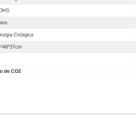
OHS
ano
rurgia Cirúrgica
3*48*37cm
co de CO2