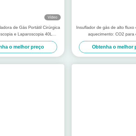
05, com 3500 metros quadrados de oficina automatizada sem poeira SM
D líder e serviço sinceramente atencioso, a nossa empresa ganhou a c