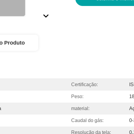
o Produto
Certificação:
I
Peso:
18
a
material:
Aç
Caudal do gás:
0-
Resolução da tela:
0