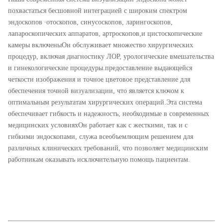
похвастаться бесшовной интеграцией с широким спектром
эндоскопов ∙отоскопов, синусоскопов, ларингоскопов,
лапароскопических аппаратов, артроскопов,и цистоскопические
камеры включеныОн обслуживает множество хирургических
процедур, включая диагностику ЛОР, урологические вмешательства
и гинекологические процедуры.предоставление выдающейся
четкости изображения и точное цветовое представление для
обеспечения точной визуализации, что является ключом к
оптимальным результатам хирургических операций.Эта система
обеспечивает гибкость и надежность, необходимые в современных
медицинских условияхОн работает как с жесткими, так и с
гибкими эндоскопами, служа всеобъемлющим решением для
различных клинических требований, что позволяет медицинским
работникам оказывать исключительную помощь пациентам.
ИИ 4K сенсорный экран Эндоскопическая система камеры с
интегрированным источником света для лапароскопии Урология ОРТ
хирургия