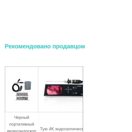
ИИ 4K сенсорный экран Эндоскопическая система камеры с
интегрированным источником света для лапароскопии Урология ОРТ
хирургия
Тую 4K сенсорный экрана эндоскопической камеры с источником света и
записи для ЛОР
Рекомендовано продавцом
Черный
портативный
TUYOU FHD
Тую 4K эндоскопическая
видеоэндоскоп