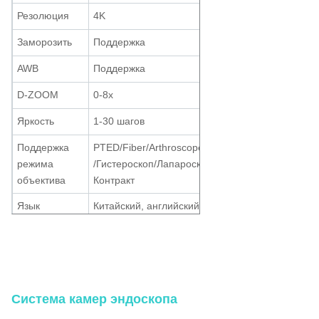
Резолюция
4K
Заморозить
Поддержка
AWB
Поддержка
D-ZOOM
0-8x
Яркость
1-30 шагов
Поддержка
PTED/Fiber/Arthroscope/Cystoscope
режима
/Гистероскоп/Лапароскоп/ЭНТ/
объектива
Контракт
Язык
Китайский, английский, японский,
поддержки
корейский и другие языки
ИИ 4K сенсорный экран Эндоскопическая система камеры с
Температура
интегрированным источником света для лапароскопии Урология ОРТ
рабочей
0°C~40°C
хирургия
среды
Система камер эндоскопа