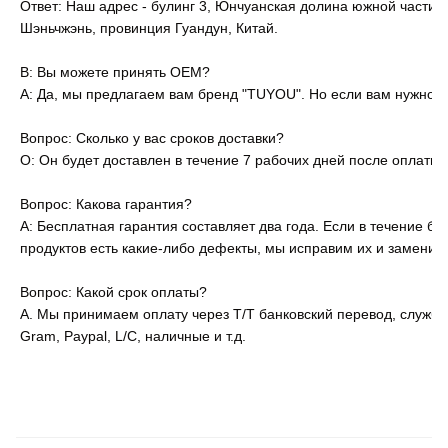
Ответ: Наш адрес - булинг 3, Юнчуанская долина южной части Т
Шэньчжэнь, провинция Гуандун, Китай.
В: Вы можете принять OEM?
A: Да, мы предлагаем вам бренд "TUYOU". Но если вам нужно,
Вопрос: Сколько у вас сроков доставки?
О: Он будет доставлен в течение 7 рабочих дней после оплаты;
Вопрос: Какова гарантия?
A: Бесплатная гарантия составляет два года. Если в течение б
продуктов есть какие-либо дефекты, мы исправим их и заменим
Вопрос: Какой срок оплаты?
A. Мы принимаем оплату через T/T банковский перевод, службу
Gram, Paypal, L/C, наличные и т.д.
TUYOU Производитель 4K сенсорный экран Эндоскопическая камера с
источником света для ЛОР лапароскопии