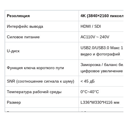
Резолюция
4K (3840×2160 пикселей
Интерфейс вывода
HDMI / SDI
Силовое питание
AC110V ~ 240V
USB2.0/USB3.0 Макс 1 ТБ
U-диск
видео и фотографий
Заморозка / баланс белог
Функция ключа короткого пути
цифровое увеличение
SNR (соотношение сигнала к шуму)
< 45 дБ
Температура рабочей среды
0°C~40°C
Размер
L336*W330*H116 мм
Вес
4.2 кг