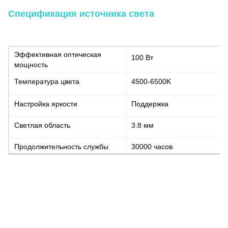
Спецификация источника света
Эффективная оптическая
100 Вт
мощность
Температура цвета
4500-6500K
Настройка яркости
Поддержка
Светлая область
3.8 мм
Продолжительность службы
30000 часов
ИИ 4K сенсорный экран Эндоскопическая система камеры с интегриров
ОРТ хирургия
Прямая от производителя: 4K Endoscope Camera System для лапароскопии