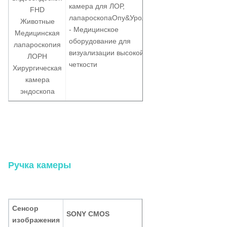
Эндоскопическая
камера для ЛОР,
FHD
камера с 10 Вт
лапароскопа
Оп
y
&
Урология
Животные
светодиодным
- Медицинское
Медицинская
источником
оборудование для
лапароскопия
холодного света
визуализации высокой
ЛОРН
для
четкости
Хирургическая
ларингоскопии
камера
эндоскопа
Ручка камеры
Сенсор
SONY CMOS
изображения