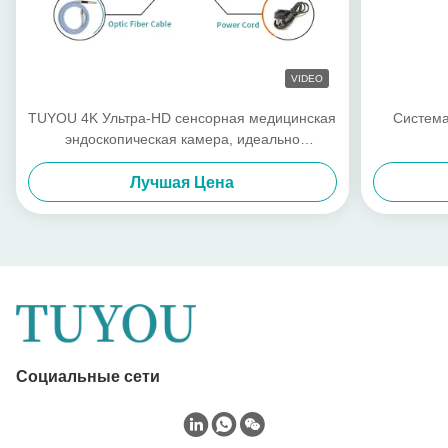
VIDEO
TUYOU 4K Ультра-HD сенсорная медицинская
Система
эндоскопическая камера, идеально
подходящая для малоинвазивных операций
Лучшая Цена
Социальные сети