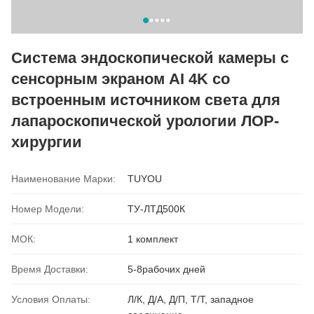
Система эндоскопической камеры с
сенсорным экраном AI 4K со
встроенным источником света для
лапароскопической урологии ЛОР-
хирургии
Наименование Марки:
TUYOU
Номер Модели:
ТУ-ЛТД500К
МОК:
1 комплект
Время Доставки:
5-8рабочих дней
Условия Оплаты:
Л/К, Д/А, Д/П, Т/Т, западное