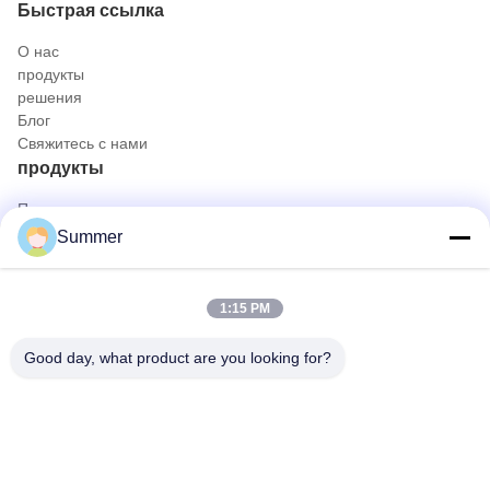
Быстрая ссылка
О нас
продукты
решения
Блог
Свяжитесь с нами
продукты
Портативная камера с эндоскопом
Медицинская камера Endoscope
Summer
система камеры Endoscope 4K
Полная система камеры Endoscope HD
Все в одной медицинской эндоскопической камере
1:15 PM
Гибкая камера с эндоскопом
Быстрый контакт
Good day, what product are you looking for?
Телефон
0086-0755-88656682
Электронная почта
joe@tuyoumedical.com