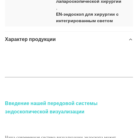
лапароскопической хирургии
,
EN-эндоскоп для хирургии с
интегрированным светом
Характер продукции
ИИ 4K сенсорный экран Эндоскопическая система камеры с
интегрированным источником света для лапароскопии Урология ОРТ
хирургия
TUYOU TU-LTD500K 4K сенсорный экран Эндоскопическая камера
система с источником света для ЛОР хирургии
Введение нашей передовой системы
эндоскопической визуализации
Наша современная система визуализации эндоскопа может