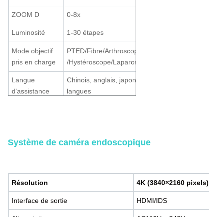
ZOOM D
0-8x
Luminosité
1-30 étapes
Mode objectif
PTED/Fibre/Arthroscope/Cystoscope
pris en charge
/Hystéroscope/Laparoscope/ORL/Personnalisé
Langue
Chinois, anglais, japonais, coréen et autres
d'assistance
langues
Température de
Système de caméra endoscopique à écran tactile AI 4K avec source de
l'environnement
0°C~40°C
lumière intégrée pour la chirurgie ORL d'urologie par laparoscopie
de travail
Système de caméra endoscopique
Résolution
4K (3840×2160 pixels),
Interface de sortie
HDMI/IDS