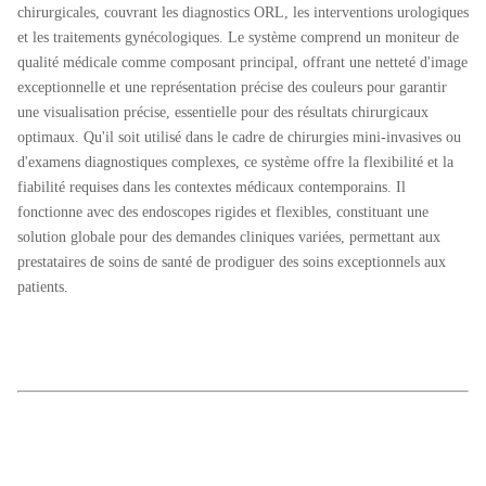
chirurgicales, couvrant les diagnostics ORL, les interventions urologiques
et les traitements gynécologiques. Le système comprend un moniteur de
qualité médicale comme composant principal, offrant une netteté d'image
exceptionnelle et une représentation précise des couleurs pour garantir
une visualisation précise, essentielle pour des résultats chirurgicaux
optimaux. Qu'il soit utilisé dans le cadre de chirurgies mini-invasives ou
d'examens diagnostiques complexes, ce système offre la flexibilité et la
fiabilité requises dans les contextes médicaux contemporains. Il
fonctionne avec des endoscopes rigides et flexibles, constituant une
solution globale pour des demandes cliniques variées, permettant aux
prestataires de soins de santé de prodiguer des soins exceptionnels aux
patients.
Système de caméra endoscopique à écran tactile AI 4K avec source de
lumière intégrée pour la chirurgie ORL d'urologie par laparoscopie
Système de caméra endoscopique à écran tactile AI 4K avec source de
lumière intégrée pour la chirurgie ORL d'urologie par laparoscopie
Système de caméra endoscopique à écran tactile TUYOU 4K avec source