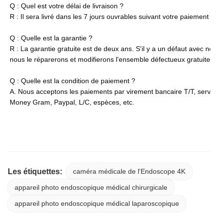
Q : Quel est votre délai de livraison ?
R : Il sera livré dans les 7 jours ouvrables suivant votre paiement ; 
Q : Quelle est la garantie ?
R : La garantie gratuite est de deux ans. S'il y a un défaut avec nos
nous le réparerons et modifierons l'ensemble défectueux gratuitem
Q : Quelle est la condition de paiement ?
A. Nous acceptons les paiements par virement bancaire T/T, servi
Money Gram, Paypal, L/C, espèces, etc.
TUYOU – système de caméra endoscopique à écran tactile 4K, fabricant
avec Source de lumière pour laparoscopie ORL
Les étiquettes:
caméra médicale de l'Endoscope 4K
appareil photo endoscopique médical chirurgicale
appareil photo endoscopique médical laparoscopique