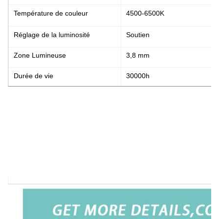
Température de couleur
4500-6500K
Réglage de la luminosité
Soutien
Zone Lumineuse
3,8 mm
Durée de vie
30000h
Système de caméra endoscopique à écran tactile AI 4K avec source de lumière
laparoscopie
Directement du fabricant : système de caméra endoscopique 4K pour les procéd
Système de caméra endoscopique à écran tactile TUYOU TU-LTD500K 4K avec