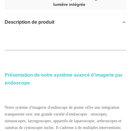
lumière intégrée
Description de produit
Système de caméra endoscopique à écran tactile AI 4K avec source de
lumière intégrée pour la chirurgie ORL d'urologie par laparoscopie
Système de caméra endoscopique à écran tactile TUYOU TU-LTD500K
4K avec source de lumière pour la chirurgie ORL
Présentation de notre système avancé d’imagerie par
endoscope
Notre système d'imagerie d'endoscope de pointe offre une intégration
transparente avec une grande variété d'endoscopes : otoscopes,
sinusoscopes, laryngoscopes, appareils de laparoscopie, arthroscopes et
caméras de cystoscopie inclus. Il s'adresse à de multiples interventions