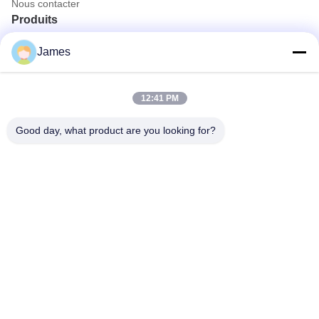
Nous contacter
Produits
Caméra d' endoscope portable
James
Caméra médicale d'Endoscope
système de caméra de l'Endoscope 4K
Plein système de caméra d'Endoscope de HD
12:41 PM
Tout en une seule caméra d'endoscopie médicale
Système de caméra endoscopique flexible
Good day, what product are you looking for?
Contactez rapidement
Téléphone
0086-0755-88656682
E-mail
joe@tuyoumedical.com
Adresse
Chambre 906, Bâtiment 3, Parc Namtai Inno, Communauté
de Tangwei, Rue Fenghuang, District de Guangming, Ville de
Shenzhen, Province de Guangdong, Chine 518103