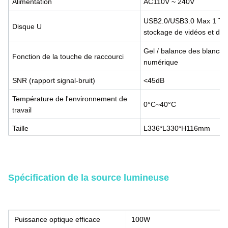
Alimentation
AC110V ~ 240V
USB2.0/USB3.0 Max 1 To (l
Disque U
stockage de vidéos et de 
Gel / balance des blancs 
Fonction de la touche de raccourci
numérique
SNR (rapport signal-bruit)
<45dB
Température de l'environnement de
0°C~40°C
travail
Taille
L336*L330*H116mm
Poids
4,2 kg
Spécification de la source lumineuse
Puissance optique efficace
100W