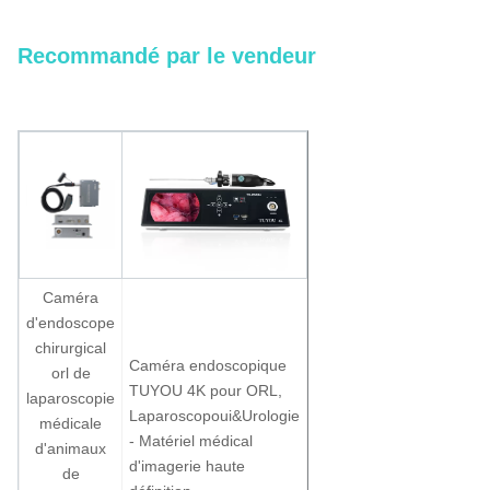
de lumière et enregistrement pour ORL
Recommandé par le vendeur
Caméra
d'endoscope
chirurgical
Caméra
Caméra endoscopique
orl de
endoscopique
TUYOU 4K pour ORL,
laparoscopie
TUYOU FHD
Laparosc
op
oui
&
Urologie
médicale
avec source
- Matériel médical
d'animaux
de lumière
d'imagerie haute
de
froide LED