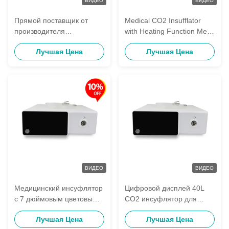
ВИДЕО
ВИДЕО
Прямой поставщик от
Medical CO2 Insufflator
производителя
with Heating Function Metal
инсуффляторов - С
Material and Class I
Лучшая Цена
Лучшая Цена
функцией подогрева и
Instrument for
высокопоточным CO2
Laparoscopic Surgery
газом для лапароскопии
ВИДЕО
ВИДЕО
Медицинский инсуфлятор
Цифровой дисплей 40L
с 7 дюймовым цветовым
CO2 инсуфлятор для
сенсорным экраном 40 л/
лапароскопической
Лучшая Цена
Лучшая Цена
мин.
хирургии компактный