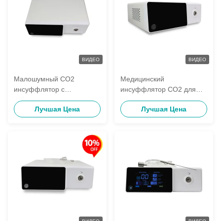
ВИДЕО
ВИДЕО
Малошумный CO2
Медицинский
инсуффлятор с
инсуффлятор CO2 для
длительным сроком
хирургического
Лучшая Цена
Лучшая Цена
службы и стабильной
применения с
работой для
длительным сроком
лапароскопической
службы и стабильной
хирургии
работой