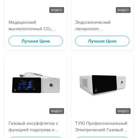
ВИДЕО
ВИДЕО
Медицинский
Эндоскопический
высокопоточный CO₂
лапароскоп
инсуффлятор для
Хирургический
Лучшая Цена
Лучшая Цена
лапароскопических
портативный аппарат для
хирургических процедур
инсуффляции газом 40 л
Машина для
лапароскопической
инсуффляции CO2
Инструменты
ВИДЕО
ВИДЕО
Газовый инсуффлятор с
ТУЮ Профессиональный
функцией подогрева и
Электрический Газовый
высоким потоком: CO₂ для
Инсуффлятор для