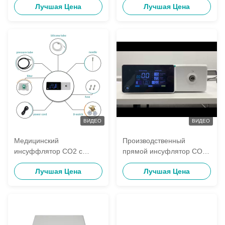
Лучшая Цена
Лучшая Цена
лапароскопических
Хирургических Операций,
операций
Многоразовые
Хирургические
Инструменты
ВИДЕО
ВИДЕО
Медицинский
Производственный
инсуффлятор CO2 с
прямой инсуфлятор СО2
функцией подогрева,
с встроенным нагревом и
Лучшая Цена
Лучшая Цена
высокой скоростью потока
высоким потоком 40L /
40 л/мин и 7-дюймовым
мин для
цветным сенсорным
лапароскопической
экраном для
хирургии с 7-дюймовым
лапароскопической
цветовым сенсорным
хирургии
экраном