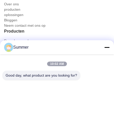
Over ons
producten
oplossingen
Bloggen
Neem contact met ons op
Producten
Draagbare endoscoopcamera
Medische Endoscoopcamera
Summer
4K het Systeem van de endoscoopcamera
Het volledige HD-Systeem van de Endoscoopcamera
All in One Medische Endoscopiecamera
10:02 AM
Flexibel endoscoopcamerasysteem
Snel contact
Good day, what product are you looking for?
Tel.
0086-0755-88656682
E-mail
joe@tuyoumedical.com
Adres