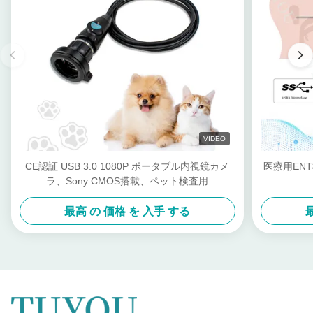
VIDEO
CE認証 USB 3.0 1080P ポータブル内視鏡カメ
医療用EN
ラ、Sony CMOS搭載、ペット検査用
最高 の 価格 を 入手 する