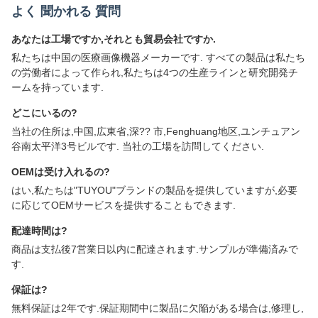
よく 聞かれる 質問
あなたは工場ですか,それとも貿易会社ですか.
私たちは中国の医療画像機器メーカーです. すべての製品は私たち
の労働者によって作られ,私たちは4つの生産ラインと研究開発チ
ームを持っています.
どこにいるの?
当社の住所は,中国,広東省,深?? 市,Fenghuang地区,ユンチュアン
谷南太平洋3号ビルです. 当社の工場を訪問してください.
OEMは受け入れるの?
はい,私たちは"TUYOU"ブランドの製品を提供していますが,必要
に応じてOEMサービスを提供することもできます.
配達時間は?
商品は支払後7営業日以内に配達されます.サンプルが準備済みで
す.
保証は?
無料保証は2年です.保証期間中に製品に欠陥がある場合は,修理し,