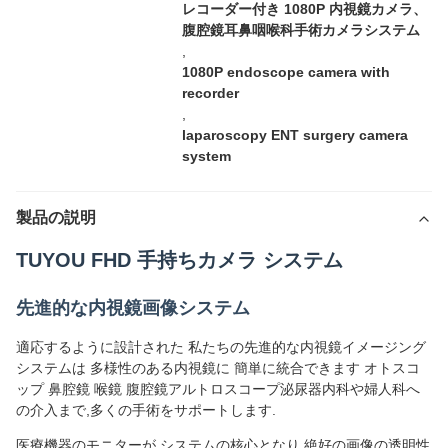
レコーダー付き 1080P 内視鏡カメラ、
腹腔鏡耳鼻咽喉科手術カメラシステム
,
1080P endoscope camera with
recorder
,
laparoscopy ENT surgery camera
system
製品の説明
TUYOU FHD 手持ちカメラ システム
先進的な内視鏡画像システム
適応するように設計された 私たちの先進的な内視鏡イメージング
システムは 多様性のある内視鏡に 簡単に統合できます オトスコ
ップ 鼻腔鏡 喉鏡 腹腔鏡アルトロスコープ泌尿器内科や婦人科へ
の介入まで,多くの手術をサポートします.
医療機器のモニターが システムの核心となり 絶好の画像の透明性