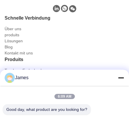
Schnelle Verbindung
Über uns
produits
Lösungen
Blog
Kontakt mit uns
Produits
Tragbare Endoskopkamera
Medizinische Endoscope-Kamera
James
Kamera-System des Endoscope-4K
Volles HD-Endoscope-Kamera-System
All-in-One-Medizinische Endoskopie-Kamera
6:09 AM
Flexibles Endoskopkamerasystem
Schnelle Kontaktaufnahme
Good day, what product are you looking for?
Telefon
0086-0755-88656682