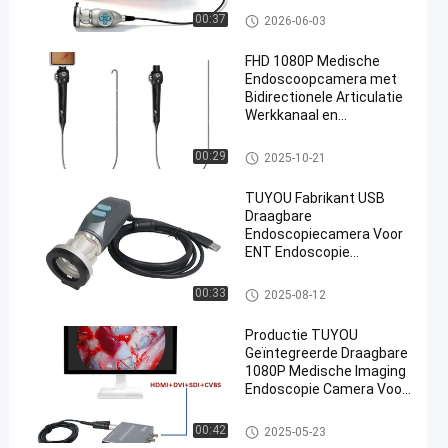
Draagbare endoscoopcamera
00:37
2026-06-03
FHD 1080P Medische
Endoscoopcamera met
Bidirectionele Articulatie
Werkkanaal en
Verstelbare Lengte voor
KNO & Cystoscopie
Draagbare endoscoopcamera
00:29
2025-10-21
TUYOU Fabrikant USB
Draagbare
Endoscopiecamera Voor
ENT Endoscopie
Huisdiercontrole Video
Endoscopie Op Laptop
Draagbare endoscoopcamera
00:33
2025-08-12
Productie TUYOU
Geïntegreerde Draagbare
1080P Medische Imaging
Endoscopie Camera Voor
Ent Neus- en
Huisdierchirurgie
Draagbare endoscoopcamera
00:42
2025-05-23