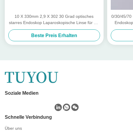
10 X 330mm 2,9 X 302 30 Grad optisches
0/30/45/70
starres Endoskop Laparoskopische Linse für die
Endoskop
Laparoskopie Hysteroskopie
Oto
Beste Preis Erhalten
Soziale Medien
Schnelle Verbindung
Über uns