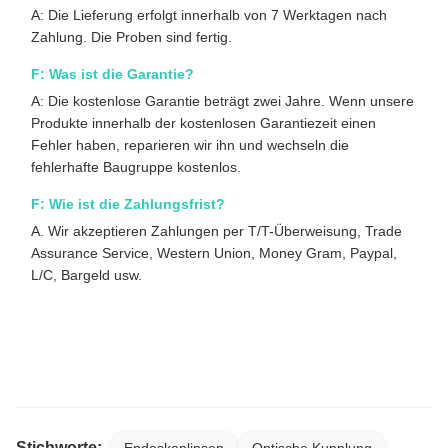
A: Die Lieferung erfolgt innerhalb von 7 Werktagen nach
Zahlung. Die Proben sind fertig.
F: Was ist die Garantie?
A: Die kostenlose Garantie beträgt zwei Jahre. Wenn unsere
Produkte innerhalb der kostenlosen Garantiezeit einen
Fehler haben, reparieren wir ihn und wechseln die
fehlerhafte Baugruppe kostenlos.
F: Wie ist die Zahlungsfrist?
A. Wir akzeptieren Zahlungen per T/T-Überweisung, Trade
Assurance Service, Western Union, Money Gram, Paypal,
L/C, Bargeld usw.
Wirtschaftliches 4K-Medizinisches Endoskop-Kamerasystem
mit integrierter kalter Lichtquelle für Orthopädie und
Laparoskopie
Stichworte:
Endoskoplinsen
Optische Kupplung