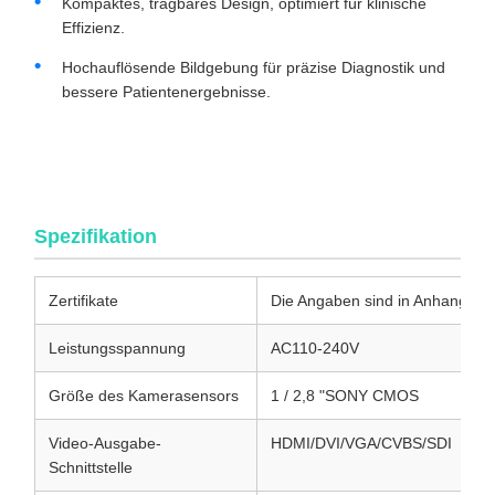
Kompaktes, tragbares Design, optimiert für klinische
Effizienz.
Hochauflösende Bildgebung für präzise Diagnostik und
bessere Patientenergebnisse.
Wirtschaftliches 4K-Medizinisches Endoskop-Kamerasystem
mit integrierter kalter Lichtquelle für Orthopädie und
Laparoskopie
Spezifikation
Zertifikate
Die Angaben sind in Anhang I zu
Leistungsspannung
AC110-240V
Größe des Kamerasensors
1 / 2,8 "SONY CMOS
Video-Ausgabe-
HDMI/DVI/VGA/CVBS/SDI
Schnittstelle