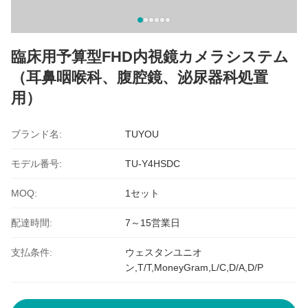
臨床用予算型FHD内視鏡カメラシステム
（耳鼻咽喉科、腹腔鏡、泌尿器科処置
用）
ブランド名:
TUYOU
モデル番号:
TU-Y4HSDC
MOQ:
1セット
配達時間:
7～15営業日
支払条件:
ウェスタンユニオ
ン,T/T,MoneyGram,L/C,D/A,D/P