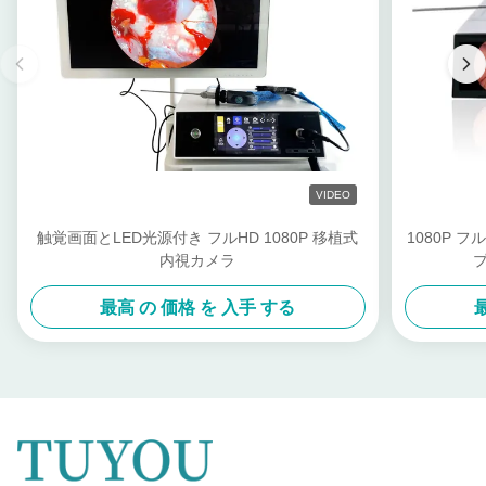
VIDEO
触覚画面とLED光源付き フルHD 1080P 移植式
1080P 
内視カメラ
最高 の 価格 を 入手 する