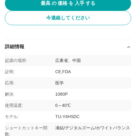
最高 の 価格 を 入手 する
今連絡してください
詳細情報
起源の場所:
広東省、中国
証明:
CE,FDA
応用:
医学
解決:
1080P
使用温度:
0～40℃
モデル:
TU-Y4HSDC
ショートカットキー関
凍結/デジタルズーム/ホワイトバランス
数: