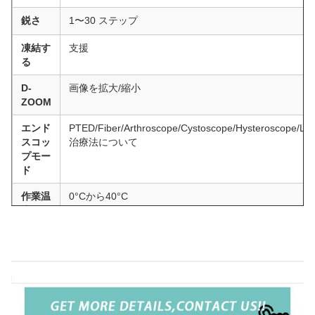
鋭さ
1〜30 ステップ
凍結す
支援
る
D-
画像を拡大/縮小
ZOOM
エンド
PTED/Fiber/Arthroscope/Cystoscope/Hysteroscope/L
スコッ
治療法について
プモー
ド
作業温
0°Cから40°C
度
言語
中国語/英語...など
予算 FHD エンドスコップ カメラ システム
電源
DC12V ±10%<1.7W
プロセ
2000×1700×170mm
ッササ