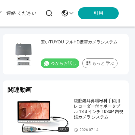
引用
グ
連絡 ください
安いTUYOU フルHD携帯カメラシステム
今からお話し
もっと 学ぶ
関連動画
腹腔鏡耳鼻咽喉科手術用
レコーダー付きポータブ
ル 13.3 インチ 1080P 内視
鏡カメラ システム
携帯用内視鏡カメラ
00:37
2026-07-14