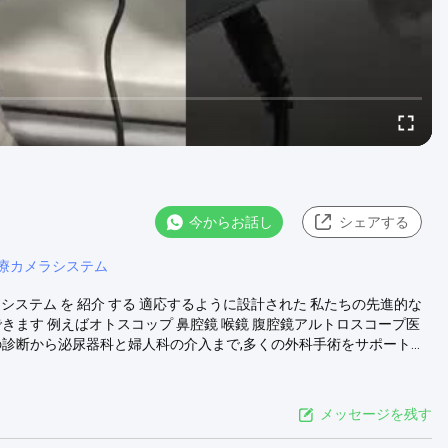
今からお話し
シェアする
療カメラシステム
処理 システム を 紹介 する 適応するように設計された 私たちの先進的な
きます 例えばオトスコップ 鼻腔鏡 喉鏡 腹腔鏡アルトロスコープ医
診断から泌尿器科と婦人科の介入まで,多くの外科手術をサポート...
メッセージを残す