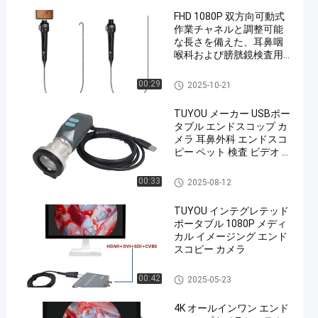
FHD 1080P 双方向可動式
作業チャネルと調整可能
な長さを備えた、耳鼻咽
喉科および膀胱鏡検査用
医療用内視鏡カメラ
携帯用内視鏡カメラ
00:29
2025-10-21
TUYOU メーカー USBポー
タブル エンドスコップ カ
メラ 耳鼻外科 エンドスコ
ピー ペット 検査 ビデオ エ
ンドスコピー ラップトッ
プ
携帯用内視鏡カメラ
00:33
2025-08-12
TUYOU インテグレテッド
ポータブル 1080P メディ
カル イメージング エンド
スコピー カメラ
携帯用内視鏡カメラ
00:42
2025-05-23
4K オールインワン エンド