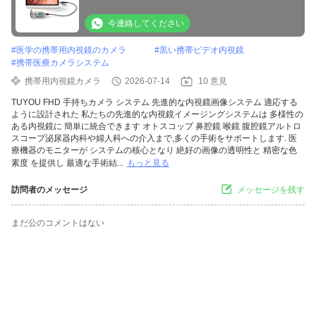
今連絡してください
#
医学の携帯用内視鏡のカメラ
#
黒い携帯ビデオ内視鏡
#
携帯医療カメラシステム
携帯用内視鏡カメラ
2026-07-14
10 意見
TUYOU FHD 手持ちカメラ システム 先進的な内視鏡画像システム 適応する
ように設計された 私たちの先進的な内視鏡イメージングシステムは 多様性の
ある内視鏡に 簡単に統合できます オトスコップ 鼻腔鏡 喉鏡 腹腔鏡アルトロ
スコープ泌尿器内科や婦人科への介入まで,多くの手術をサポートします. 医
療機器のモニターが システムの核心となり 絶好の画像の透明性と 精密な色
素度 を提供し 最適な手術結...
もっと見る
訪問者のメッセージ
メッセージを残す
まだ公のコメントはない