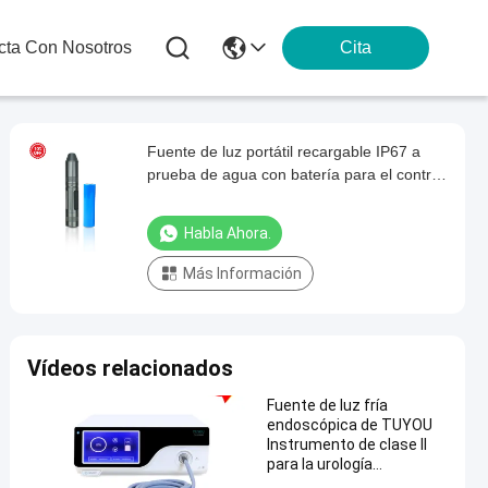
cta Con Nosotros
Cita
Fuente de luz portátil recargable IP67 a
prueba de agua con batería para el control
de ENT
Habla Ahora.
Más Información
Vídeos relacionados
Fuente de luz fría
endoscópica de TUYOU
Instrumento de clase II
para la urología
laparoscópica y la cirugía