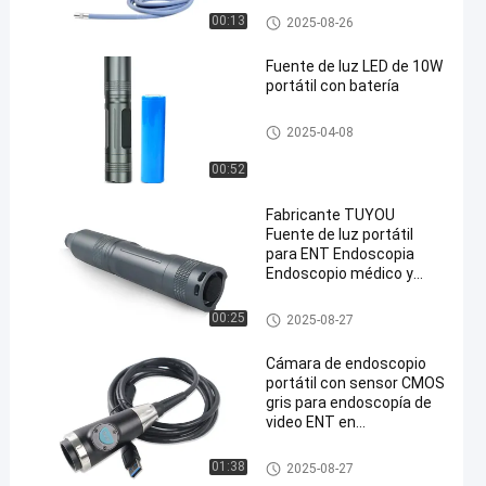
ENT
Fuente de luz médica
00:13
2025-08-26
Fuente de luz LED de 10W
portátil con batería
Fuente de luz médica
2025-04-08
00:52
Fabricante TUYOU
Fuente de luz portátil
para ENT Endoscopia
Endoscopio médico y
sistema de cámara
Fuente de luz médica
00:25
2025-08-27
Cámara de endoscopio
portátil con sensor CMOS
gris para endoscopía de
video ENT en
computadoras portátiles
y teléfonos
Cámara portátil de endoscopi
01:38
2025-08-27
o