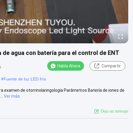
a de agua con batería para el control de ENT
Habla Ahora.
Compartir
s
#
Fuente de luz LED fría
ara examen de otorrinolaringología Parámetros Batería de iones de
..
Ver más
Deja un mensaje