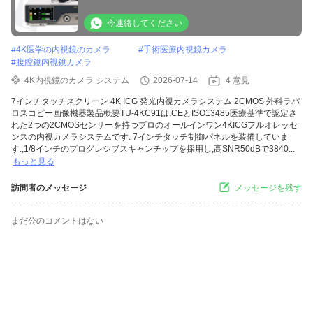
器
今連絡してください
#
4K医学の内視鏡のカメラ
#
手術医療内視鏡カメラ
#
腹腔鏡内視鏡カメラ
4K内視鏡のカメラ システム
2026-07-14
4 意見
7インチタッチスクリーン 4K ICG 発光内視カメラシステム 2CMOS 外科ラパ
ロスコピー画像機器製品概要TU-4KC91は,CEとISO13485医療基準で認定さ
れた2つの2CMOSセンサーを持つプロのオールインワン4KICGフルオレッセ
ンスの内視カメラシステムです. 7インチタッチ制御パネルを装備していま
す.,1/8インチのプログレシブスキャンチップを採用し,高SNR50dBで3840...
もっと見る
訪問者のメッセージ
メッセージを残す
まだ公のコメントはない